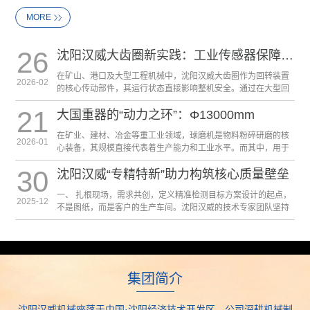
MORE
26
沈阳汉威大齿圈新实践：工业传感器保障大型
在矿山、港口及大型工程机械中，沈阳汉威大齿圈作为回转装置
2026-02
的核心传动部件，其运行状态直接影响整机安全。通过在大型回
转支撑的大齿圈啮合区域及轴承座关键...
21
大国重器的“动力之环”：Φ13000mm
在矿业、建材、冶金等重工业领域，球磨机是物料粉碎研磨的核
2026-01
心装备，其规模直接代表着生产能力和工业水平。而其中，用于
驱动筒体长达数十米、总重数千吨的巨型球磨机旋转的...
30
沈阳汉威“专精特新”助力构筑核心质量壁垒
一、 扎根现场，需求共创，定义精准检测目标方案设计的起点，
2025-12
不是图纸，而是客户的生产车间。沈阳汉威的技术专家团队坚持
深入一线，与客户的工艺、质量及生产负责人并肩工...
集团简介
沈阳汉威机械座落于中国·沈阳经济技术开发区，公司深耕机械制